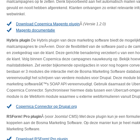
mailcampagnes op te zetten. Denk bijvoorbeeld aan het automatisch mailen 
gevuld en nooit hebben afgerekend. Klanten ontvangen zo enkel relevante info
webwinkel.
Download Copernica Magento plugin
Â
(Versie 1.2.0)
Magento documentatie
Hybris plugin
De Hybris plugin van deze marketing software biedt de mogelijk
mailcampagnes te creÃ«ren. Door de flexibiliteit van de software past u de c
en zoekgedrag van de klant. Deze gerichte benadering verzekert u van een hoge
de klant. Volg binnen Copernica deze campagnes nauwkeurig op. Bekijk hoeve
mailstatistieken. Zet verder bijkomende opvolgacties in voor nog hogere conve
bestaan er 3 modules die interactie met de Bosma Marketing Software databa
vereenvoudigt het schrijven van verdere modules voor Drupal. Deze module bi
marketing softwareâ€™s SOAP API vereenvoudigt. Gebruik daarnaast de Uber
Copernica Connector. Synchroniseer hiermee data tussen een Ubercart-omgev
module is de Webform module waarmee u externe webformulieren vanuit Drupa
Copernica Connector op Drupal.org
RSForm! Pro plugin
Â (voor Joomla! CMS) Met deze plugin kun je een formuli
koppelen aan de Bosma Marketing Software. Op deze manier kun je heel makk
Marketing Software.
Download RSForm! Pro plugin