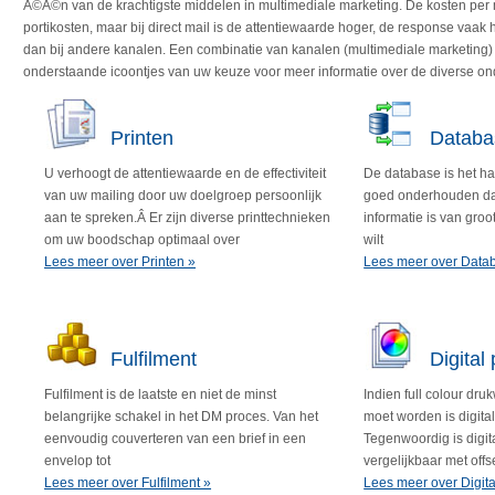
Ã©Ã©n van de krachtigste middelen in multimediale marketing. De kosten per 
portikosten, maar bij direct mail is de attentiewaarde hoger, de response vaa
dan bij andere kanalen. Een combinatie van kanalen (multimediale marketing) 
onderstaande icoontjes van uw keuze voor meer informatie over de diverse ond
Printen
Datab
U verhoogt de attentiewaarde en de effectiviteit
De database is het ha
van uw mailing door uw doelgroep persoonlijk
goed onderhouden da
aan te spreken.Â Er zijn diverse printtechnieken
informatie is van groo
om uw boodschap optimaal over
wilt
Lees meer over Printen »
Lees meer over Dat
Fulfilment
Digital 
Fulfilment is de laatste en niet de minst
Indien full colour dr
belangrijke schakel in het DM proces. Van het
moet worden is digita
eenvoudig couverteren van een brief in een
Tegenwoordig is digita
envelop tot
vergelijkbaar met offs
Lees meer over Fulfilment »
kwalitieit is 1
Lees meer over Digital