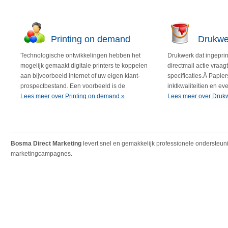
Printing on demand
Drukwe
Technologische ontwikkelingen hebben het
Drukwerk dat ingepri
mogelijk gemaakt digitale printers te koppelen
directmail actie vraag
aan bijvoorbeeld internet of uw eigen klant-
specificaties.Â Papie
prospectbestand. Een voorbeeld is de
inktkwaliteitien en e
gepersonaliseerde bureaukalender of
Lees meer over Printing on demand »
aandachtspunten die
Lees meer over Druk
visitekaartjes.
vereisen.
Bosma Direct Marketing
levert snel en gemakkelijk professionele ondersteuni
marketingcampagnes.